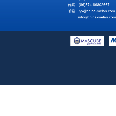
传真：(86)574-86802667
邮箱：lyy@china-melan.com
info@china-melan.com